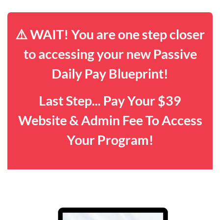
⚠️ WAIT! You are one step closer
to accessing your new Passive
Daily Pay Blueprint!
Last Step... Pay Your $39
Website & Admin Fee To Access
Your Program!