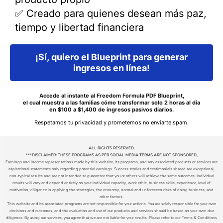
✅ Creado para quienes desean más paz,
tiempo y libertad financiera
¡Sí, quiero el Blueprint para generar
ingresos en línea!
Accede al instante al Freedom Formula PDF Blueprint,
el cual muestra a las familias cómo transformar solo 2 horas al día
en $100 a $1,400 de ingresos pasivos diarios.
Respetamos tu privacidad y prometemos no enviarte spam.
ALL RIGHTS RESERVED.
***DISCLAIMER: THESE PROGRAMS AS PER SOCIAL MEDIA TERMS ARE NOT SPONSORED,
Earnings and income representations made by this website, its programs, and any associated products or services are
aspirational statements only regarding potential earnings. Success stories and testimonials shared are exceptional,
non-typical results and are not intended to guarantee that you or others will achieve the same outcomes. Individual
results will vary and depend entirely on your individual capacity, work ethic, business skills, experience, level of
motivation, diligence in applying the strategies,
the
economy, normal and unforeseen risks of doing business, and
other factors.
This website and its associated programs are not responsible for your actions. You are solely responsible for your own
decisions and outcomes, and the evaluation and use of our products and services should be based on your own due
diligence. By using our services, you agree that we are not liable for your results. Please refer to our Terms & Conditions